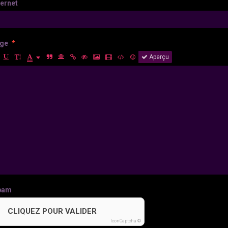
ternet
ge
Aperçu
pam
CLIQUEZ POUR VALIDER
IconCaptcha ©