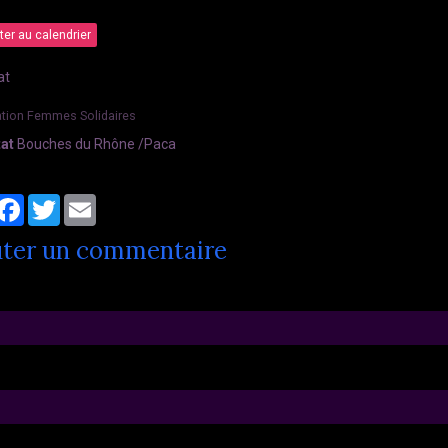
ter au calendrier
at
tion Femmes Solidaires
tat
Bouches du Rhône /Paca
artager
Facebook
Twitter
Email
uter un commentaire