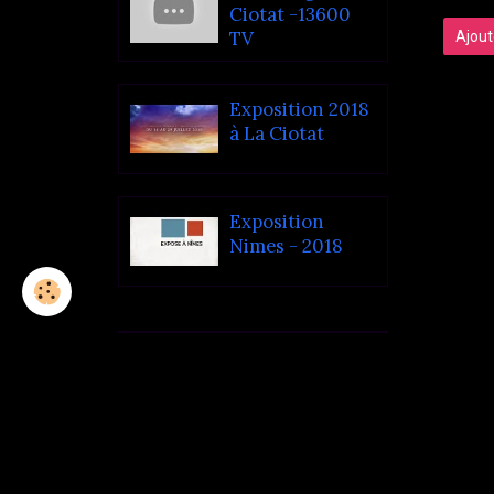
Ciotat -13600
TV
Ajout
Exposition 2018
à La Ciotat
Exposition
Nimes - 2018
Statistiques
Aujourd'hui
7
visiteurs -
8
pages vues
Total