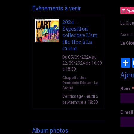
Évènements à venir
Ajou
2024 -
La Ciot
Exposition
collective L’Art
Associa
Hic Hoc à La
La Cio
Ciotat
Du 05/09/2024
au
P
22/09/2924
de 10:00
à 18:30
Ajo
Chapelle des
Pénitents Bleus - La
Ciotat
Nom
Vernissage Jeudi 5
septembre à 18:30
E-mail
Album photos